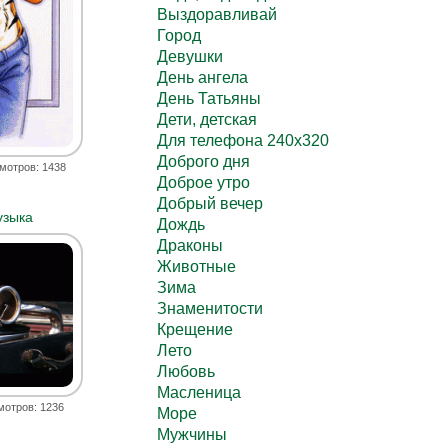
Выздоравливай
Город
Девушки
День ангела
День Татьяны
Дети, детская
Для телефона 240х320
Доброго дня
мотров: 1438
Доброе утро
Добрый вечер
узыка
Дождь
Драконы
Животные
Зима
Знаменитости
Крещение
Лето
Любовь
Масленица
мотров: 1236
Море
Мужчины