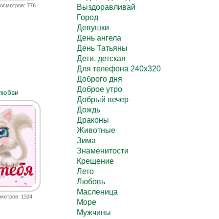
осмотров: 776
Выздоравливай
Город
Девушки
День ангела
День Татьяны
Дети, детская
Для телефона 240х320
Доброго дня
Доброе утро
любви
Добрый вечер
Дождь
Драконы
Животные
Зима
Знаменитости
Крещение
Лето
Любовь
Масленица
мотров: 1104
Море
Мужчины