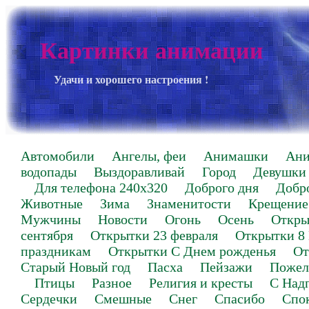
Картинки анимации
Удачи и хорошего настроения !
Автомобили
Ангелы, феи
Анимашки
Ан
водопады
Выздоравливай
Город
Девушки
Для телефона 240х320
Доброго дня
Добр
Животные
Зима
Знаменитости
Крещение
Мужчины
Новости
Огонь
Осень
Откры
сентября
Открытки 23 февраля
Открытки 8
праздникам
Открытки С Днем рожденья
От
Старый Новый год
Пасха
Пейзажи
Пожел
Птицы
Разное
Религия и кресты
С Над
Сердечки
Смешные
Снег
Спасибо
Спо