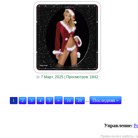
7 Март, 2025
| Просмотров: 1842
»
...
Последняя »
1
2
3
4
5
10
20
Управление:
Р
Права на все работы, п