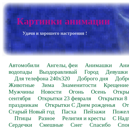
Картинки анимации
Удачи и хорошего настроения !
Автомобили
Ангелы, феи
Анимашки
Ан
водопады
Выздоравливай
Город
Девушки
Для телефона 240х320
Доброго дня
Добр
Животные
Зима
Знаменитости
Крещение
Мужчины
Новости
Огонь
Осень
Откры
сентября
Открытки 23 февраля
Открытки 8
праздникам
Открытки С Днем рожденья
От
Старый Новый год
Пасха
Пейзажи
Пожел
Птицы
Разное
Религия и кресты
С Над
Сердечки
Смешные
Снег
Спасибо
Спо