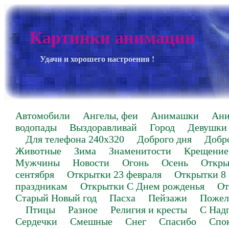
Картинки анимации
Удачи и хорошего настроения !
Автомобили
Ангелы, феи
Анимашки
Ан
водопады
Выздоравливай
Город
Девушки
Для телефона 240х320
Доброго дня
Добр
Животные
Зима
Знаменитости
Крещение
Мужчины
Новости
Огонь
Осень
Откры
сентября
Открытки 23 февраля
Открытки 8
праздникам
Открытки С Днем рожденья
От
Старый Новый год
Пасха
Пейзажи
Пожел
Птицы
Разное
Религия и кресты
С Над
Сердечки
Смешные
Снег
Спасибо
Спо