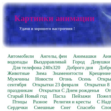
Картинки анимации
Удачи и хорошего настроения !
Автомобили
Ангелы, феи
Анимашки
Ан
водопады
Выздоравливай
Город
Девушки
Для телефона 240х320
Доброго дня
Добр
Животные
Зима
Знаменитости
Крещение
Мужчины
Новости
Огонь
Осень
Откры
сентября
Открытки 23 февраля
Открытки 8
праздникам
Открытки С Днем рожденья
От
Старый Новый год
Пасха
Пейзажи
Пожел
Птицы
Разное
Религия и кресты
С Над
Сердечки
Смешные
Снег
Спасибо
Спо