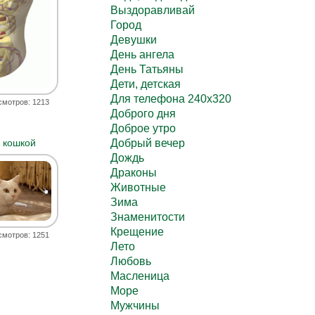
Выздоравливай
Город
Девушки
День ангела
День Татьяны
Дети, детская
Для телефона 240х320
смотров: 1213
Доброго дня
Доброе утро
Добрый вечер
 кошкой
Дождь
Драконы
Животные
Зима
Знаменитости
Крещение
смотров: 1251
Лето
Любовь
Масленица
Море
Мужчины