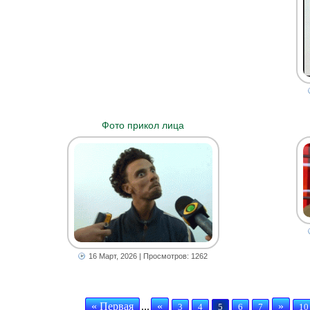
Фото прикол лица
16 Март, 2026
| Просмотров: 1262
« Первая
...
«
»
3
4
5
6
7
10