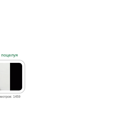
 поцелуя
мотров: 1459