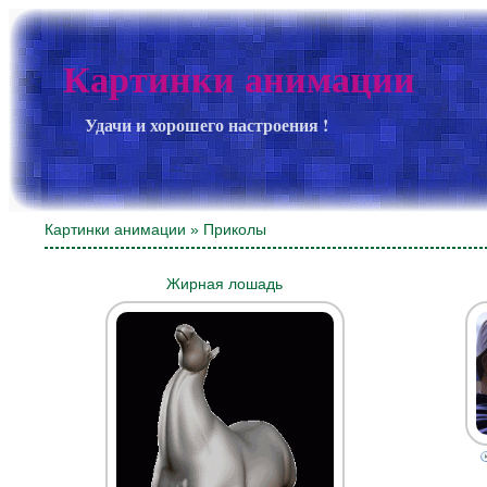
Картинки анимации
Удачи и хорошего настроения !
Картинки анимации
» Приколы
Жирная лошадь