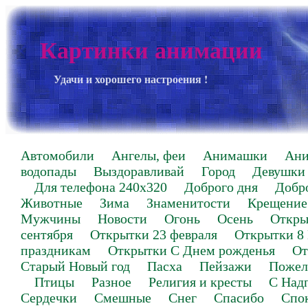
Картинки анимации
Удачи и хорошего настроения !
Автомобили
Ангелы, феи
Анимашки
Ан
водопады
Выздоравливай
Город
Девушки
Для телефона 240х320
Доброго дня
Добр
Животные
Зима
Знаменитости
Крещение
Мужчины
Новости
Огонь
Осень
Откры
сентября
Открытки 23 февраля
Открытки 8
праздникам
Открытки С Днем рожденья
От
Старый Новый год
Пасха
Пейзажи
Пожел
Птицы
Разное
Религия и кресты
С Над
Сердечки
Смешные
Снег
Спасибо
Спо