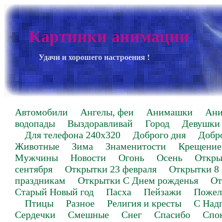
Картинки анимации
Удачи и хорошего настроения !
Автомобили
Ангелы, феи
Анимашки
Ан
водопады
Выздоравливай
Город
Девушки
Для телефона 240х320
Доброго дня
Добр
Животные
Зима
Знаменитости
Крещение
Мужчины
Новости
Огонь
Осень
Откры
сентября
Открытки 23 февраля
Открытки 8
праздникам
Открытки С Днем рожденья
От
Старый Новый год
Пасха
Пейзажи
Пожел
Птицы
Разное
Религия и кресты
С Над
Сердечки
Смешные
Снег
Спасибо
Спо