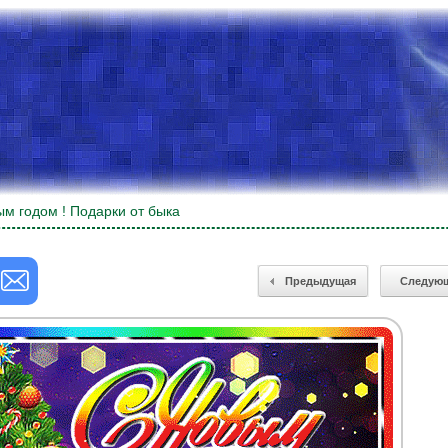
м годом ! Подарки от быка
Предыдущая
Следую