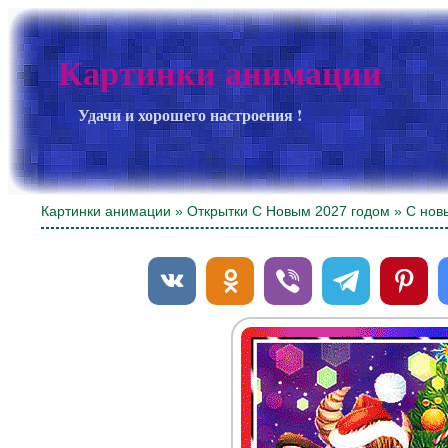
Картинки анимации
Удачи и хорошего настроения !
Картинки анимации
»
Открытки С Новым 2027 годом
» С новы