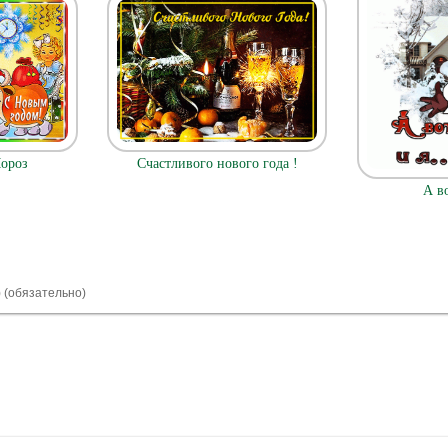
ороз
Счастливого нового года !
А в
) (обязательно)