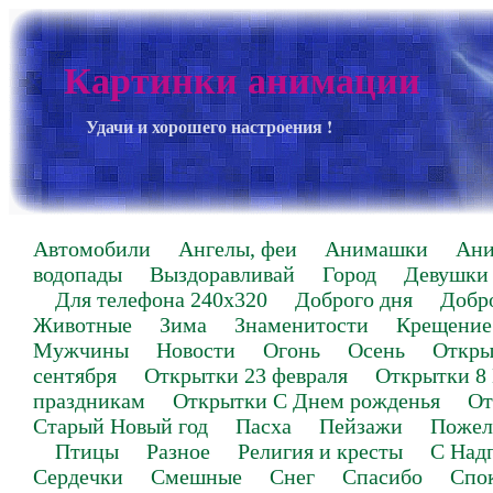
Картинки анимации
Удачи и хорошего настроения !
Автомобили
Ангелы, феи
Анимашки
Ан
водопады
Выздоравливай
Город
Девушки
Для телефона 240х320
Доброго дня
Добр
Животные
Зима
Знаменитости
Крещение
Мужчины
Новости
Огонь
Осень
Откры
сентября
Открытки 23 февраля
Открытки 8
праздникам
Открытки С Днем рожденья
От
Старый Новый год
Пасха
Пейзажи
Пожел
Птицы
Разное
Религия и кресты
С Над
Сердечки
Смешные
Снег
Спасибо
Спо