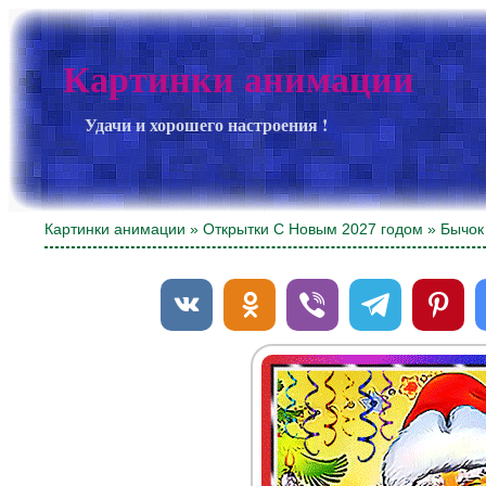
Картинки анимации
Удачи и хорошего настроения !
Картинки анимации
»
Открытки С Новым 2027 годом
» Бычок