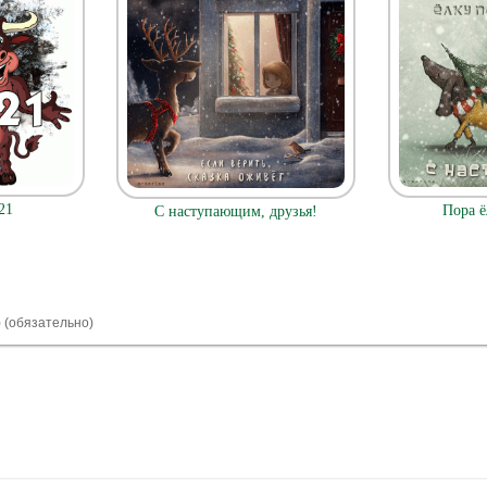
21
Пора ё
С наступающим, друзья!
) (обязательно)