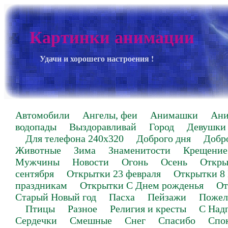
Картинки анимации
Удачи и хорошего настроения !
Автомобили
Ангелы, феи
Анимашки
Ан
водопады
Выздоравливай
Город
Девушки
Для телефона 240х320
Доброго дня
Добр
Животные
Зима
Знаменитости
Крещение
Мужчины
Новости
Огонь
Осень
Откры
сентября
Открытки 23 февраля
Открытки 8
праздникам
Открытки С Днем рожденья
От
Старый Новый год
Пасха
Пейзажи
Пожел
Птицы
Разное
Религия и кресты
С Над
Сердечки
Смешные
Снег
Спасибо
Спо