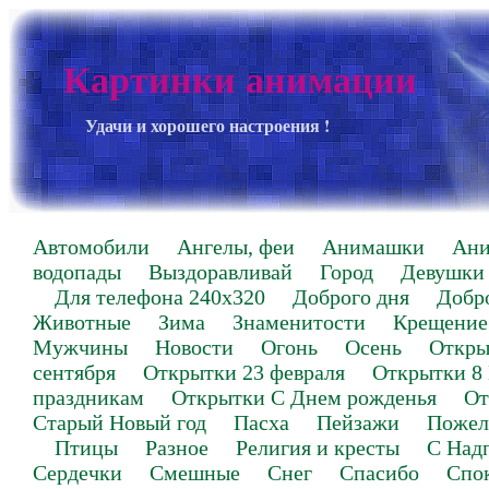
Картинки анимации
Удачи и хорошего настроения !
Автомобили
Ангелы, феи
Анимашки
Ан
водопады
Выздоравливай
Город
Девушки
Для телефона 240х320
Доброго дня
Добр
Животные
Зима
Знаменитости
Крещение
Мужчины
Новости
Огонь
Осень
Откры
сентября
Открытки 23 февраля
Открытки 8
праздникам
Открытки С Днем рожденья
От
Старый Новый год
Пасха
Пейзажи
Пожел
Птицы
Разное
Религия и кресты
С Над
Сердечки
Смешные
Снег
Спасибо
Спо