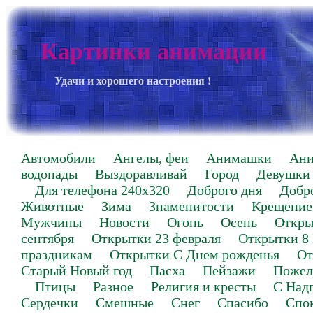
Картинки анимации
Удачи и хорошего настроения !
Автомобили
Ангелы, феи
Анимашки
Ан
водопады
Выздоравливай
Город
Девушки
Для телефона 240х320
Доброго дня
Добр
Животные
Зима
Знаменитости
Крещение
Мужчины
Новости
Огонь
Осень
Откры
сентября
Открытки 23 февраля
Открытки 8
праздникам
Открытки С Днем рожденья
От
Старый Новый год
Пасха
Пейзажи
Пожел
Птицы
Разное
Религия и кресты
С Над
Сердечки
Смешные
Снег
Спасибо
Спо