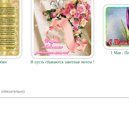
1 Мая - П
юбви
И пусть сбываются заветные мечты !
) (обязательно)