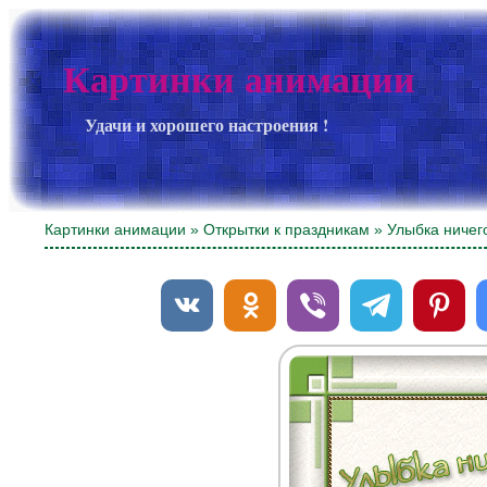
Картинки анимации
Удачи и хорошего настроения !
Картинки анимации
»
Открытки к праздникам
» Улыбка ничего 