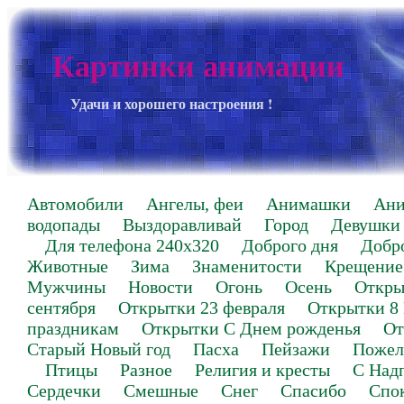
Картинки анимации
Удачи и хорошего настроения !
Автомобили
Ангелы, феи
Анимашки
Ан
водопады
Выздоравливай
Город
Девушки
Для телефона 240х320
Доброго дня
Добр
Животные
Зима
Знаменитости
Крещение
Мужчины
Новости
Огонь
Осень
Откры
сентября
Открытки 23 февраля
Открытки 8
праздникам
Открытки С Днем рожденья
От
Старый Новый год
Пасха
Пейзажи
Пожел
Птицы
Разное
Религия и кресты
С Над
Сердечки
Смешные
Снег
Спасибо
Спо