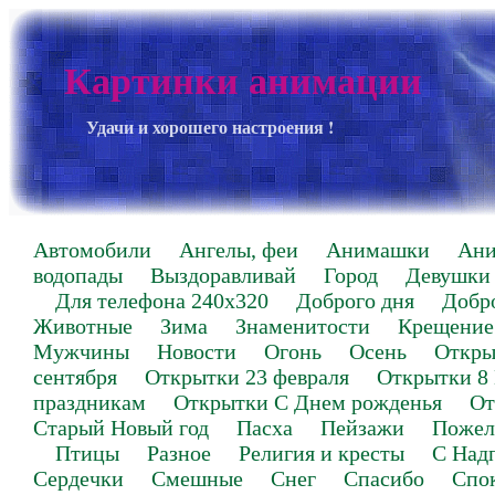
Картинки анимации
Удачи и хорошего настроения !
Автомобили
Ангелы, феи
Анимашки
Ан
водопады
Выздоравливай
Город
Девушки
Для телефона 240х320
Доброго дня
Добр
Животные
Зима
Знаменитости
Крещение
Мужчины
Новости
Огонь
Осень
Откры
сентября
Открытки 23 февраля
Открытки 8
праздникам
Открытки С Днем рожденья
От
Старый Новый год
Пасха
Пейзажи
Пожел
Птицы
Разное
Религия и кресты
С Над
Сердечки
Смешные
Снег
Спасибо
Спо