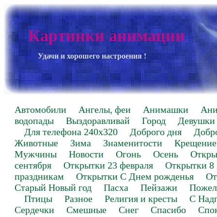
Картинки анимации
Удачи и хорошего настроения !
Автомобили
Ангелы, феи
Анимашки
Ан
водопады
Выздоравливай
Город
Девушки
Для телефона 240х320
Доброго дня
Добр
Животные
Зима
Знаменитости
Крещение
Мужчины
Новости
Огонь
Осень
Откры
сентября
Открытки 23 февраля
Открытки 8
праздникам
Открытки С Днем рожденья
От
Старый Новый год
Пасха
Пейзажи
Пожел
Птицы
Разное
Религия и кресты
С Над
Сердечки
Смешные
Снег
Спасибо
Спо