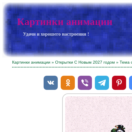
Картинки анимации
Удачи и хорошего настроения !
Картинки анимации
»
Открытки С Новым 2027 годом
» Тема 