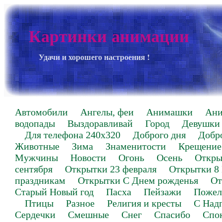
Картинки анимации
Удачи и хорошего настроения !
Автомобили
Ангелы, феи
Анимашки
Ан
водопады
Выздоравливай
Город
Девушки
Для телефона 240х320
Доброго дня
Добр
Животные
Зима
Знаменитости
Крещение
Мужчины
Новости
Огонь
Осень
Откры
сентября
Открытки 23 февраля
Открытки 8
праздникам
Открытки С Днем рожденья
От
Старый Новый год
Пасха
Пейзажи
Пожел
Птицы
Разное
Религия и кресты
С Над
Сердечки
Смешные
Снег
Спасибо
Спо