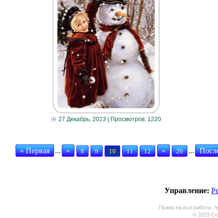
27 Декабрь, 2023
| Просмотров: 1220
« Первая
...
«
»
...
Посл
8
9
10
11
12
20
Управление:
Р
Права на все работы, п
© 2023 Coo