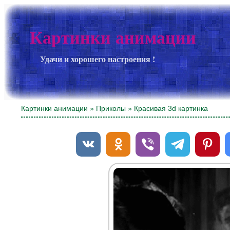
Картинки анимации
Удачи и хорошего настроения !
Картинки анимации
»
Приколы
» Красивая 3d картинка