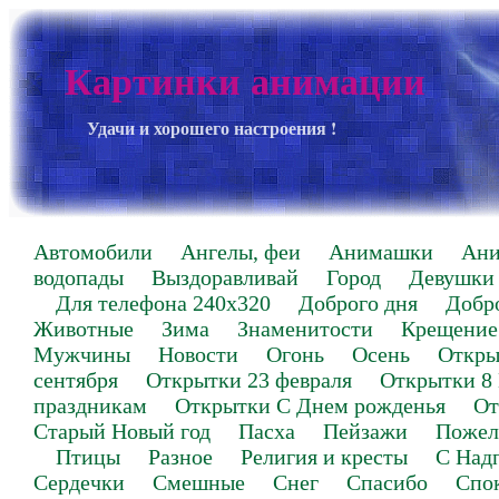
Картинки анимации
Удачи и хорошего настроения !
Автомобили
Ангелы, феи
Анимашки
Ан
водопады
Выздоравливай
Город
Девушки
Для телефона 240х320
Доброго дня
Добр
Животные
Зима
Знаменитости
Крещение
Мужчины
Новости
Огонь
Осень
Откры
сентября
Открытки 23 февраля
Открытки 8
праздникам
Открытки С Днем рожденья
От
Старый Новый год
Пасха
Пейзажи
Пожел
Птицы
Разное
Религия и кресты
С Над
Сердечки
Смешные
Снег
Спасибо
Спо