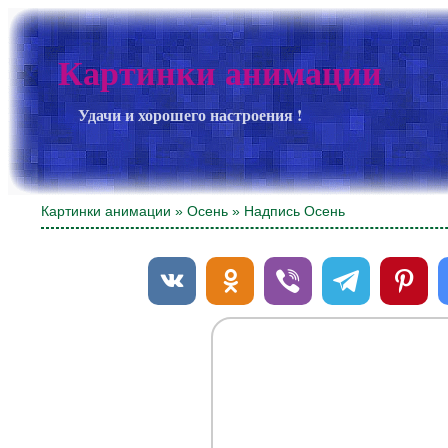
Картинки анимации
Удачи и хорошего настроения !
Картинки анимации
»
Осень
» Надпись Осень