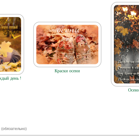
Краски осени
ждый день !
Осенн
) (обязательно)