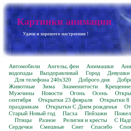
Картинки анимации
Удачи и хорошего настроения !
Автомобили
Ангелы, феи
Анимашки
Ан
водопады
Выздоравливай
Город
Девушки
Для телефона 240х320
Доброго дня
Добр
Животные
Зима
Знаменитости
Крещение
Мужчины
Новости
Огонь
Осень
Откры
сентября
Открытки 23 февраля
Открытки 8
праздникам
Открытки С Днем рожденья
От
Старый Новый год
Пасха
Пейзажи
Пожел
Птицы
Разное
Религия и кресты
С Над
Сердечки
Смешные
Снег
Спасибо
Спо