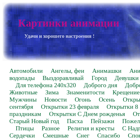
Картинки анимации
Удачи и хорошего настроения !
Автомобили
Ангелы, феи
Анимашки
Ан
водопады
Выздоравливай
Город
Девушки
Для телефона 240х320
Доброго дня
Добр
Животные
Зима
Знаменитости
Крещение
Мужчины
Новости
Огонь
Осень
Откры
сентября
Открытки 23 февраля
Открытки 8
праздникам
Открытки С Днем рожденья
От
Старый Новый год
Пасха
Пейзажи
Пожел
Птицы
Разное
Религия и кресты
С Над
Сердечки
Смешные
Снег
Спасибо
Спо