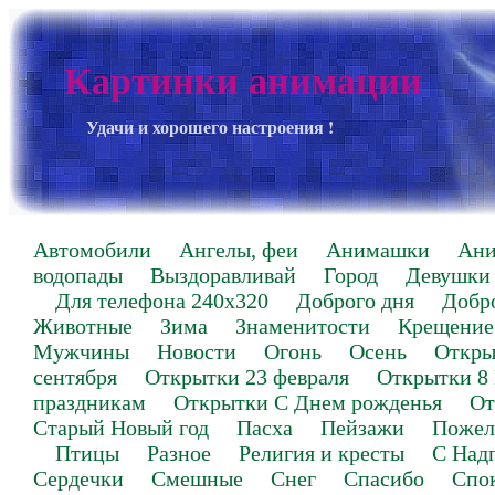
Картинки анимации
Удачи и хорошего настроения !
Автомобили
Ангелы, феи
Анимашки
Ан
водопады
Выздоравливай
Город
Девушки
Для телефона 240х320
Доброго дня
Добр
Животные
Зима
Знаменитости
Крещение
Мужчины
Новости
Огонь
Осень
Откры
сентября
Открытки 23 февраля
Открытки 8
праздникам
Открытки С Днем рожденья
От
Старый Новый год
Пасха
Пейзажи
Пожел
Птицы
Разное
Религия и кресты
С Над
Сердечки
Смешные
Снег
Спасибо
Спо