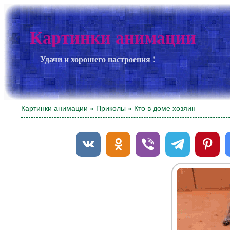
Картинки анимации
Удачи и хорошего настроения !
Картинки анимации
»
Приколы
» Кто в доме хозяин