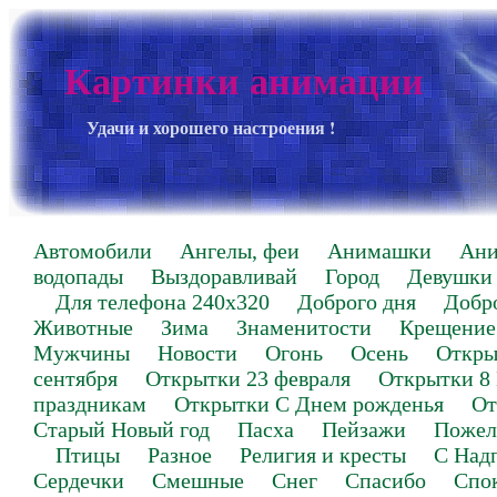
Картинки анимации
Удачи и хорошего настроения !
Автомобили
Ангелы, феи
Анимашки
Ан
водопады
Выздоравливай
Город
Девушки
Для телефона 240х320
Доброго дня
Добр
Животные
Зима
Знаменитости
Крещение
Мужчины
Новости
Огонь
Осень
Откры
сентября
Открытки 23 февраля
Открытки 8
праздникам
Открытки С Днем рожденья
От
Старый Новый год
Пасха
Пейзажи
Пожел
Птицы
Разное
Религия и кресты
С Над
Сердечки
Смешные
Снег
Спасибо
Спо