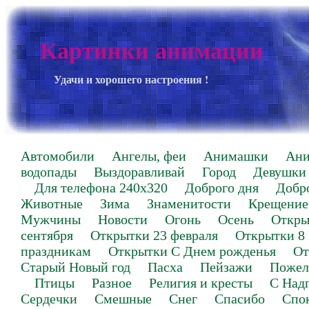
Картинки анимации
Удачи и хорошего настроения !
Автомобили
Ангелы, феи
Анимашки
Ан
водопады
Выздоравливай
Город
Девушки
Для телефона 240х320
Доброго дня
Добр
Животные
Зима
Знаменитости
Крещение
Мужчины
Новости
Огонь
Осень
Откры
сентября
Открытки 23 февраля
Открытки 8
праздникам
Открытки С Днем рожденья
От
Старый Новый год
Пасха
Пейзажи
Пожел
Птицы
Разное
Религия и кресты
С Над
Сердечки
Смешные
Снег
Спасибо
Спо