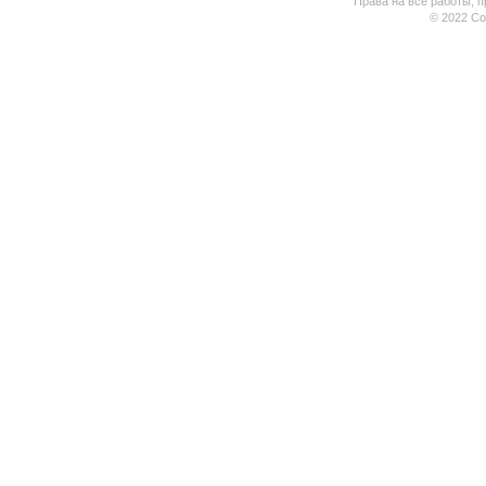
Права на все работы, п
© 2022 Coo