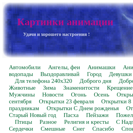
Картинки анимации
Удачи и хорошего настроения !
Автомобили
Ангелы, феи
Анимашки
Ан
водопады
Выздоравливай
Город
Девушки
Для телефона 240х320
Доброго дня
Добр
Животные
Зима
Знаменитости
Крещение
Мужчины
Новости
Огонь
Осень
Откры
сентября
Открытки 23 февраля
Открытки 8
праздникам
Открытки С Днем рожденья
От
Старый Новый год
Пасха
Пейзажи
Пожел
Птицы
Разное
Религия и кресты
С Над
Сердечки
Смешные
Снег
Спасибо
Спо