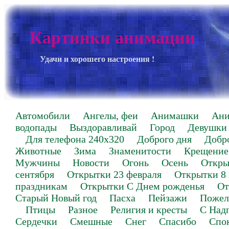
Картинки анимации
Удачи и хорошего настроения !
Автомобили
Ангелы, феи
Анимашки
Ан
водопады
Выздоравливай
Город
Девушки
Для телефона 240х320
Доброго дня
Добр
Животные
Зима
Знаменитости
Крещение
Мужчины
Новости
Огонь
Осень
Откры
сентября
Открытки 23 февраля
Открытки 8
праздникам
Открытки С Днем рожденья
От
Старый Новый год
Пасха
Пейзажи
Пожел
Птицы
Разное
Религия и кресты
С Над
Сердечки
Смешные
Снег
Спасибо
Спо