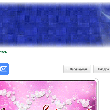
ляем !
Предыдущая
Следую