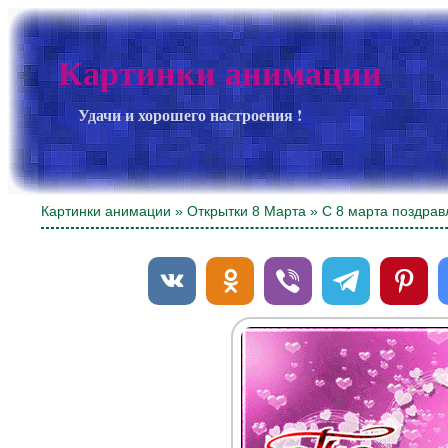
Картинки анимации
Удачи и хорошего настроения !
Картинки анимации
»
Открытки 8 Марта
» С 8 марта поздрав