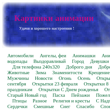
Картинки анимации
Удачи и хорошего настроения !
Автомобили
Ангелы, феи
Анимашки
Ан
водопады
Выздоравливай
Город
Девушки
Для телефона 240х320
Доброго дня
Добр
Животные
Зима
Знаменитости
Крещение
Мужчины
Новости
Огонь
Осень
Откры
сентября
Открытки 23 февраля
Открытки 8
праздникам
Открытки С Днем рожденья
От
Старый Новый год
Пасха
Пейзажи
Пожел
Птицы
Разное
Религия и кресты
С Над
Сердечки
Смешные
Снег
Спасибо
Спо