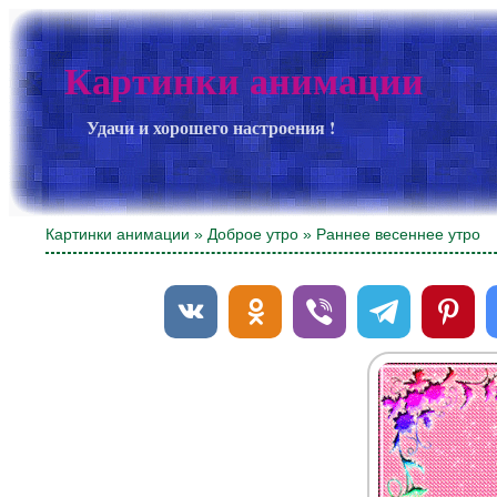
Картинки анимации
Удачи и хорошего настроения !
Картинки анимации
»
Доброе утро
» Раннее весеннее утро