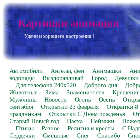
Картинки анимации
Удачи и хорошего настроения !
Автомобили
Ангелы, феи
Анимашки
Ан
водопады
Выздоравливай
Город
Девушки
Для телефона 240х320
Доброго дня
Добр
Животные
Зима
Знаменитости
Крещение
Мужчины
Новости
Огонь
Осень
Откры
сентября
Открытки 23 февраля
Открытки 8
праздникам
Открытки С Днем рожденья
От
Старый Новый год
Пасха
Пейзажи
Пожел
Птицы
Разное
Религия и кресты
С Над
Сердечки
Смешные
Снег
Спасибо
Спо