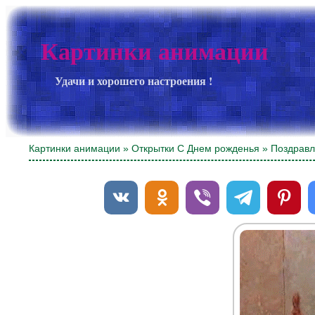
Картинки анимации
Удачи и хорошего настроения !
Картинки анимации
»
Открытки С Днем рожденья
» Поздравл