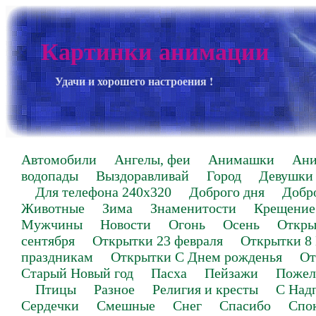
Картинки анимации
Удачи и хорошего настроения !
Автомобили
Ангелы, феи
Анимашки
Ан
водопады
Выздоравливай
Город
Девушки
Для телефона 240х320
Доброго дня
Добр
Животные
Зима
Знаменитости
Крещение
Мужчины
Новости
Огонь
Осень
Откры
сентября
Открытки 23 февраля
Открытки 8
праздникам
Открытки С Днем рожденья
От
Старый Новый год
Пасха
Пейзажи
Пожел
Птицы
Разное
Религия и кресты
С Над
Сердечки
Смешные
Снег
Спасибо
Спо