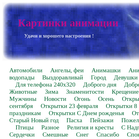
Картинки анимации
Удачи и хорошего настроения !
Автомобили
Ангелы, феи
Анимашки
Ан
водопады
Выздоравливай
Город
Девушки
Для телефона 240х320
Доброго дня
Добр
Животные
Зима
Знаменитости
Крещение
Мужчины
Новости
Огонь
Осень
Откры
сентября
Открытки 23 февраля
Открытки 8
праздникам
Открытки С Днем рожденья
От
Старый Новый год
Пасха
Пейзажи
Пожел
Птицы
Разное
Религия и кресты
С Над
Сердечки
Смешные
Снег
Спасибо
Спо