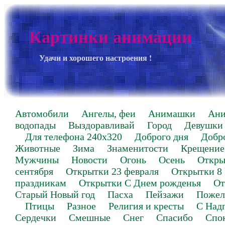
Картинки анимации
Удачи и хорошего настроения !
Автомобили
Ангелы, феи
Анимашки
Ан
водопады
Выздоравливай
Город
Девушки
Для телефона 240х320
Доброго дня
Добр
Животные
Зима
Знаменитости
Крещение
Мужчины
Новости
Огонь
Осень
Откры
сентября
Открытки 23 февраля
Открытки 8
праздникам
Открытки С Днем рожденья
От
Старый Новый год
Пасха
Пейзажи
Пожел
Птицы
Разное
Религия и кресты
С Над
Сердечки
Смешные
Снег
Спасибо
Спо