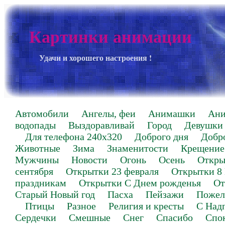
Картинки анимации
Удачи и хорошего настроения !
Автомобили
Ангелы, феи
Анимашки
Ан
водопады
Выздоравливай
Город
Девушки
Для телефона 240х320
Доброго дня
Добр
Животные
Зима
Знаменитости
Крещение
Мужчины
Новости
Огонь
Осень
Откры
сентября
Открытки 23 февраля
Открытки 8
праздникам
Открытки С Днем рожденья
От
Старый Новый год
Пасха
Пейзажи
Пожел
Птицы
Разное
Религия и кресты
С Над
Сердечки
Смешные
Снег
Спасибо
Спо