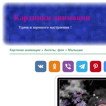
Картинки анимации
Удачи и хорошего настроения !
Картинки анимации
»
Ангелы, феи
» Малышки