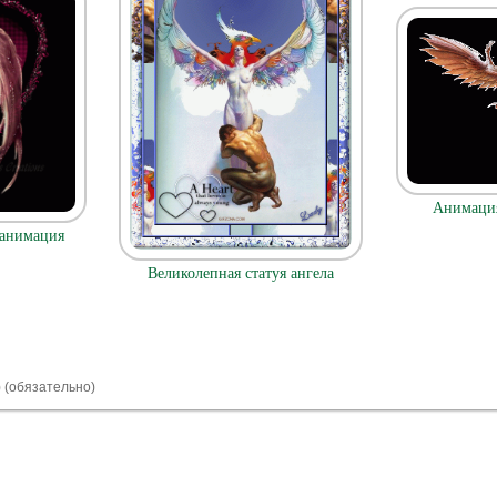
Анимация
 анимация
Великолепная статуя ангела
) (обязательно)