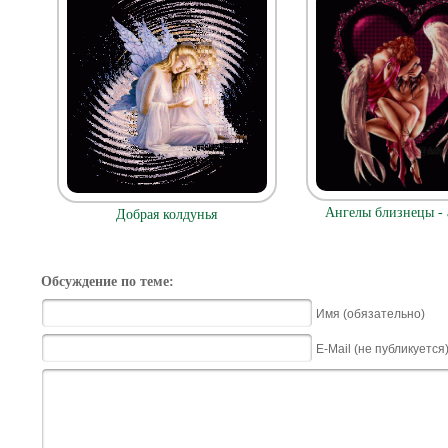
Ангелы близнецы -
Добрая колдунья
Обсуждение по теме:
Имя (обязательно)
E-Mail (не публикуется