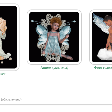
Фото голог
Аниме кукла эльф
очек
) (обязательно)