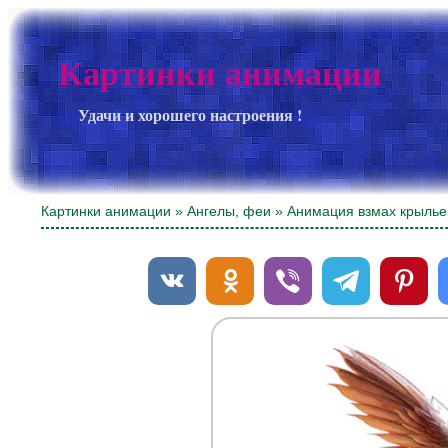
Картинки анимации
Удачи и хорошего настроения !
Картинки анимации
»
Ангелы, феи
» Анимация взмах крылье