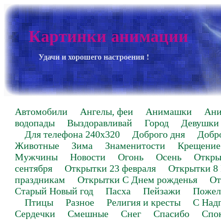
Картинки анимации
Удачи и хорошего настроения !
Автомобили
Ангелы, феи
Анимашки
Ан
водопады
Выздоравливай
Город
Девушки
Для телефона 240х320
Доброго дня
Добр
Животные
Зима
Знаменитости
Крещение
Мужчины
Новости
Огонь
Осень
Откры
сентября
Открытки 23 февраля
Открытки 8
праздникам
Открытки С Днем рожденья
От
Старый Новый год
Пасха
Пейзажи
Пожел
Птицы
Разное
Религия и кресты
С Над
Сердечки
Смешные
Снег
Спасибо
Спо