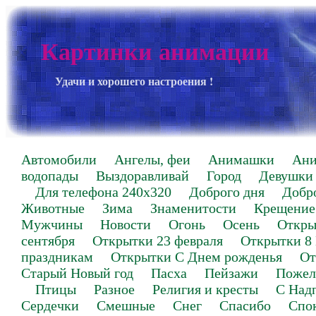
Картинки анимации
Удачи и хорошего настроения !
Автомобили
Ангелы, феи
Анимашки
Ан
водопады
Выздоравливай
Город
Девушки
Для телефона 240х320
Доброго дня
Добр
Животные
Зима
Знаменитости
Крещение
Мужчины
Новости
Огонь
Осень
Откры
сентября
Открытки 23 февраля
Открытки 8
праздникам
Открытки С Днем рожденья
От
Старый Новый год
Пасха
Пейзажи
Пожел
Птицы
Разное
Религия и кресты
С Над
Сердечки
Смешные
Снег
Спасибо
Спо