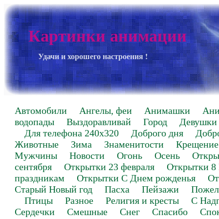
Картинки анимации
Удачи и хорошего настроения !
Автомобили
Ангелы, феи
Анимашки
Ан
водопады
Выздоравливай
Город
Девушки
Для телефона 240х320
Доброго дня
Добр
Животные
Зима
Знаменитости
Крещение
Мужчины
Новости
Огонь
Осень
Откры
сентября
Открытки 23 февраля
Открытки 8
праздникам
Открытки С Днем рожденья
От
Старый Новый год
Пасха
Пейзажи
Пожел
Птицы
Разное
Религия и кресты
С Над
Сердечки
Смешные
Снег
Спасибо
Спо