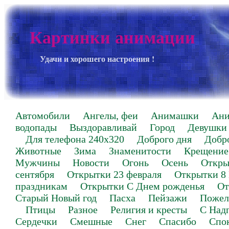
Картинки анимации
Удачи и хорошего настроения !
Автомобили
Ангелы, феи
Анимашки
Ан
водопады
Выздоравливай
Город
Девушки
Для телефона 240х320
Доброго дня
Добр
Животные
Зима
Знаменитости
Крещение
Мужчины
Новости
Огонь
Осень
Откры
сентября
Открытки 23 февраля
Открытки 8
праздникам
Открытки С Днем рожденья
От
Старый Новый год
Пасха
Пейзажи
Пожел
Птицы
Разное
Религия и кресты
С Над
Сердечки
Смешные
Снег
Спасибо
Спо