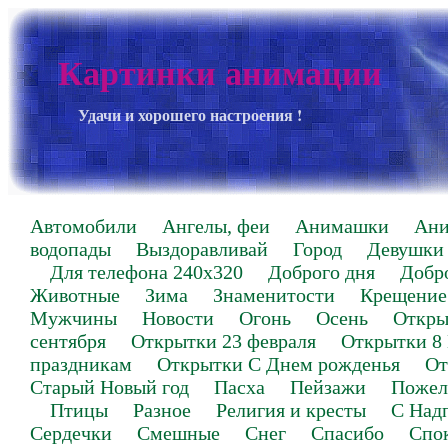
Картинки анимации
Удачи и хорошего настроения !
Автомобили
Ангелы, феи
Анимашки
Ан
водопады
Выздоравливай
Город
Девушки
Для телефона 240х320
Доброго дня
Добр
Животные
Зима
Знаменитости
Крещение
Мужчины
Новости
Огонь
Осень
Откры
сентября
Открытки 23 февраля
Открытки 8
праздникам
Открытки С Днем рожденья
От
Старый Новый год
Пасха
Пейзажи
Пожел
Птицы
Разное
Религия и кресты
С Над
Сердечки
Смешные
Снег
Спасибо
Спо