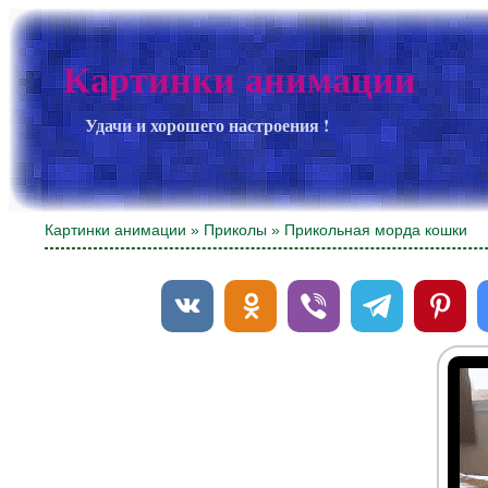
Картинки анимации
Удачи и хорошего настроения !
Картинки анимации
»
Приколы
» Прикольная морда кошки