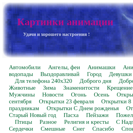
Картинки анимации
Удачи и хорошего настроения !
Автомобили
Ангелы, феи
Анимашки
Ан
водопады
Выздоравливай
Город
Девушки
Для телефона 240х320
Доброго дня
Добр
Животные
Зима
Знаменитости
Крещение
Мужчины
Новости
Огонь
Осень
Откры
сентября
Открытки 23 февраля
Открытки 8
праздникам
Открытки С Днем рожденья
От
Старый Новый год
Пасха
Пейзажи
Пожел
Птицы
Разное
Религия и кресты
С Над
Сердечки
Смешные
Снег
Спасибо
Спо